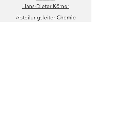
Hans-Dieter Körner
Abteilungsleiter
Chemie
SkillsLab Naturwissenschaften
Dr. Martin Hartmannsgruber
CrossMedia
Prof. Dr.
Hans-Martin Haase
Abteilungsleiter
Biologie